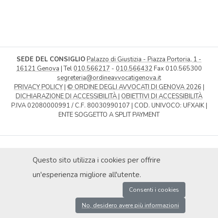
SEDE DEL CONSIGLIO
Palazzo di Giustizia - Piazza Portoria, 1 -
16121 Genova
| Tel
010.566217
-
010.566432
Fax 010.565300
segreteria@ordineavvocatigenova.it
PRIVACY POLICY
|
© ORDINE DEGLI AVVOCATI DI GENOVA 2026
|
DICHIARAZIONE DI ACCESSIBILITÀ
|
OBIETTIVI DI ACCESSIBILITÀ
P.IVA 02080000991 / C.F. 80030990107 | COD. UNIVOCO: UFXAIK |
ENTE SOGGETTO A SPLIT PAYMENT
Questo sito utilizza i cookies per offrire
un'esperienza migliore all'utente.
Consenti i cookies
No, desidero avere più informazioni