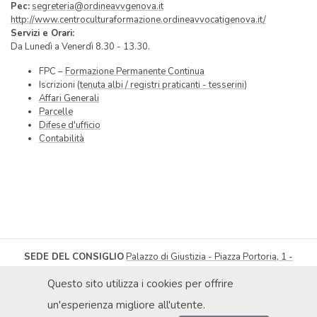
Pec:
segreteria@ordineavvgenova.it
http://www.centroculturaformazione.ordineavvocatigenova.it/
Servizi e Orari:
Da Lunedì a Venerdì 8.30 - 13.30.
FPC –
Formazione Permanente Continua
Iscrizioni (
tenuta albi / registri praticanti - tesserini
)
Affari Generali
Parcelle
Difese d'ufficio
Contabilità
SEDE DEL CONSIGLIO
Palazzo di Giustizia - Piazza Portoria, 1 -
16121 Genova
| Tel
010.566217
-
010.566432
Fax 010.565300
Questo sito utilizza i cookies per offrire
segreteria@ordineavvocatigenova.it
PRIVACY POLICY
|
© ORDINE DEGLI AVVOCATI DI GENOVA 2026
|
un'esperienza migliore all'utente.
DICHIARAZIONE DI ACCESSIBILITÀ
|
OBIETTIVI DI ACCESSIBILITÀ