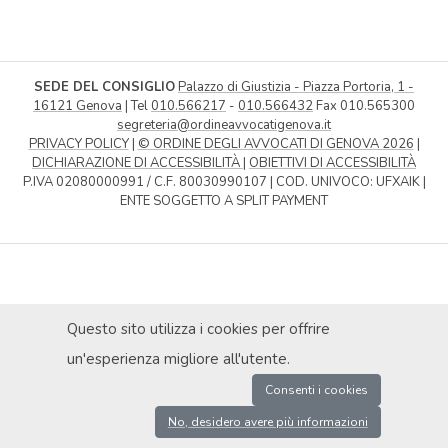
SEDE DEL CONSIGLIO
Palazzo di Giustizia - Piazza Portoria, 1 -
16121 Genova
| Tel
010.566217
-
010.566432
Fax 010.565300
segreteria@ordineavvocatigenova.it
PRIVACY POLICY
|
© ORDINE DEGLI AVVOCATI DI GENOVA 2026
|
DICHIARAZIONE DI ACCESSIBILITÀ
|
OBIETTIVI DI ACCESSIBILITÀ
P.IVA 02080000991 / C.F. 80030990107 | COD. UNIVOCO: UFXAIK |
ENTE SOGGETTO A SPLIT PAYMENT
Questo sito utilizza i cookies per offrire
un'esperienza migliore all'utente.
Consenti i cookies
No, desidero avere più informazioni