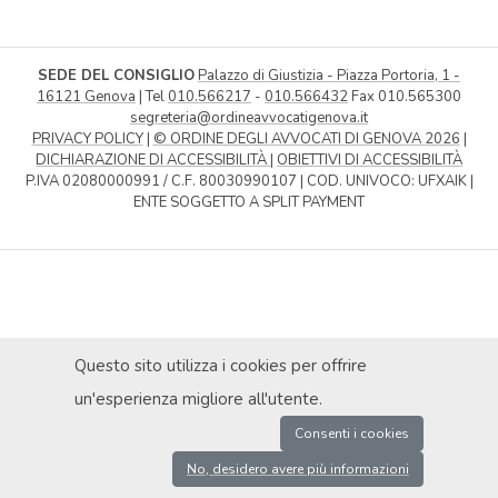
SEDE DEL CONSIGLIO
Palazzo di Giustizia - Piazza Portoria, 1 -
16121 Genova
| Tel
010.566217
-
010.566432
Fax 010.565300
segreteria@ordineavvocatigenova.it
PRIVACY POLICY
|
© ORDINE DEGLI AVVOCATI DI GENOVA 2026
|
DICHIARAZIONE DI ACCESSIBILITÀ
|
OBIETTIVI DI ACCESSIBILITÀ
P.IVA 02080000991 / C.F. 80030990107 | COD. UNIVOCO: UFXAIK |
ENTE SOGGETTO A SPLIT PAYMENT
Questo sito utilizza i cookies per offrire
un'esperienza migliore all'utente.
Consenti i cookies
No, desidero avere più informazioni