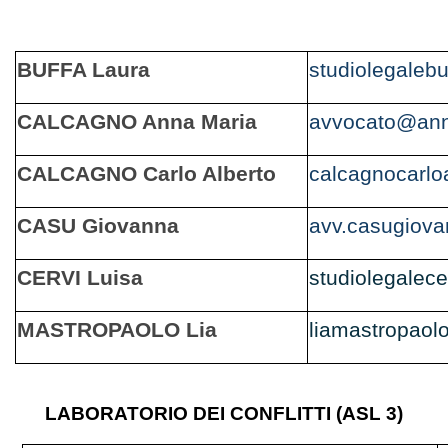
BUFFA Laura
studiolegaleb
CALCAGNO Anna Maria
avvocato@ann
CALCAGNO Carlo Alberto
calcagnocarl
CASU Giovanna
avv.casugiov
CERVI Luisa
studiolegalec
MASTROPAOLO Lia
liamastropao
LABORATORIO DEI CONFLITTI (ASL 3)