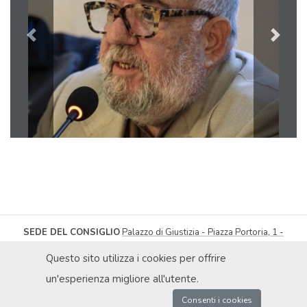
Previous
Next
SEDE DEL CONSIGLIO
Palazzo di Giustizia - Piazza Portoria, 1 -
16121 Genova
| Tel
010.566217
-
010.566432
Fax 010.565300
Questo sito utilizza i cookies per offrire
segreteria@ordineavvocatigenova.it
PRIVACY POLICY
|
© ORDINE DEGLI AVVOCATI DI GENOVA 2026
|
un'esperienza migliore all'utente.
DICHIARAZIONE DI ACCESSIBILITÀ
|
OBIETTIVI DI ACCESSIBILITÀ
P.IVA 02080000991 / C.F. 80030990107 | COD. UNIVOCO: UFXAIK |
Consenti i cookies