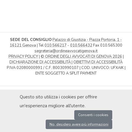
SEDE DEL CONSIGLIO
Palazzo di Giustizia - Piazza Portoria, 1 -
16121 Genova
| Tel
010.566217
-
010.566432
Fax 010.565300
segreteria@ordineavvocatigenova.it
PRIVACY POLICY
|
© ORDINE DEGLI AVVOCATI DI GENOVA 2026
|
DICHIARAZIONE DI ACCESSIBILITÀ
|
OBIETTIVI DI ACCESSIBILITÀ
P.IVA 02080000991 / C.F. 80030990107 | COD. UNIVOCO: UFXAIK |
ENTE SOGGETTO A SPLIT PAYMENT
Questo sito utilizza i cookies per offrire
un'esperienza migliore all'utente.
Consenti i cookies
No, desidero avere più informazioni