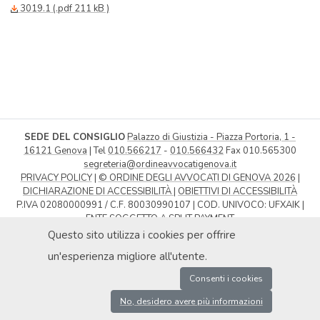
3019.1 (.pdf 211 kB )
SEDE DEL CONSIGLIO
Palazzo di Giustizia - Piazza Portoria, 1 -
16121 Genova
| Tel
010.566217
-
010.566432
Fax 010.565300
segreteria@ordineavvocatigenova.it
PRIVACY POLICY
|
© ORDINE DEGLI AVVOCATI DI GENOVA 2026
|
DICHIARAZIONE DI ACCESSIBILITÀ
|
OBIETTIVI DI ACCESSIBILITÀ
P.IVA 02080000991 / C.F. 80030990107 | COD. UNIVOCO: UFXAIK |
ENTE SOGGETTO A SPLIT PAYMENT
Questo sito utilizza i cookies per offrire
un'esperienza migliore all'utente.
Consenti i cookies
No, desidero avere più informazioni