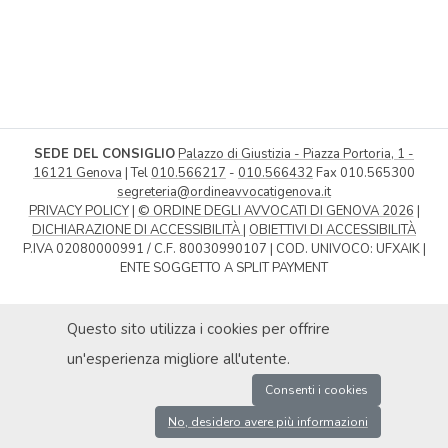
SEDE DEL CONSIGLIO
Palazzo di Giustizia - Piazza Portoria, 1 -
16121 Genova
| Tel
010.566217
-
010.566432
Fax 010.565300
segreteria@ordineavvocatigenova.it
PRIVACY POLICY
|
© ORDINE DEGLI AVVOCATI DI GENOVA 2026
|
DICHIARAZIONE DI ACCESSIBILITÀ
|
OBIETTIVI DI ACCESSIBILITÀ
P.IVA 02080000991 / C.F. 80030990107 | COD. UNIVOCO: UFXAIK |
ENTE SOGGETTO A SPLIT PAYMENT
Questo sito utilizza i cookies per offrire
un'esperienza migliore all'utente.
Consenti i cookies
No, desidero avere più informazioni