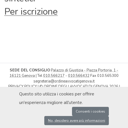
Per iscrizione
SEDE DEL CONSIGLIO
Palazzo di Giustizia - Piazza Portoria, 1 -
16121 Genova
| Tel
010.566217
-
010.566432
Fax 010.565300
segreteria@ordineavvocatigenova.it
PRIVACY POLICY
|
© ORDINE DEGLI AVVOCATI DI GENOVA 2026
|
DICHIARAZIONE DI ACCESSIBILITÀ
|
OBIETTIVI DI ACCESSIBILITÀ
Questo sito utilizza i cookies per offrire
P.IVA 02080000991 / C.F. 80030990107 | COD. UNIVOCO: UFXAIK |
un'esperienza migliore all'utente.
ENTE SOGGETTO A SPLIT PAYMENT
Consenti i cookies
No, desidero avere più informazioni