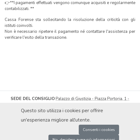
👉**I pagamenti effettuati vengono comunque acquisiti e regolarmente
contabilizzati. **
Cassa Forense sta sollecitando la risoluzione della criticità con gli
istituti coinvolti.
Non è necessario ripetere il pagamento né contattare l'assistenza per
verificare l'esito della transazione.
SEDE DEL CONSIGLIO
Palazzo di Giustizia - Piazza Portoria, 1 -
16121 Genova
| Tel
010.566217
-
010.566432
Fax 010.565300
Questo sito utilizza i cookies per offrire
segreteria@ordineavvocatigenova.it
PRIVACY POLICY
|
© ORDINE DEGLI AVVOCATI DI GENOVA 2026
|
un'esperienza migliore all'utente.
DICHIARAZIONE DI ACCESSIBILITÀ
|
OBIETTIVI DI ACCESSIBILITÀ
P.IVA 02080000991 / C.F. 80030990107 | COD. UNIVOCO: UFXAIK |
Consenti i cookies
ENTE SOGGETTO A SPLIT PAYMENT
No, desidero avere più informazioni