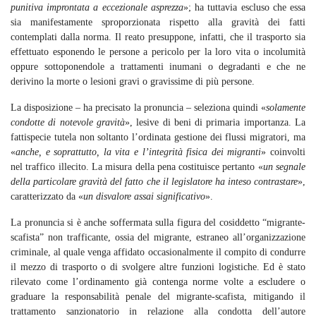
punitiva improntata a eccezionale asprezza
»; ha tuttavia escluso che essa
sia manifestamente sproporzionata rispetto alla gravità dei fatti
contemplati dalla norma. Il reato presuppone, infatti, che il trasporto sia
effettuato esponendo le persone a pericolo per la loro vita o incolumità
oppure sottoponendole a trattamenti inumani o degradanti e che ne
derivino la morte o lesioni gravi o gravissime di più persone.
La disposizione – ha precisato la pronuncia – seleziona quindi «
solamente
condotte di notevole gravità
», lesive di beni di primaria importanza. La
fattispecie tutela non soltanto l’ordinata gestione dei flussi migratori, ma
«
anche, e soprattutto, la vita e l’integrità fisica dei migranti
» coinvolti
nel traffico illecito. La misura della pena costituisce pertanto «
un segnale
della particolare gravità del fatto che il legislatore ha inteso contrastare
»,
caratterizzato da «
un disvalore assai significativo
».
La pronuncia si è anche soffermata sulla figura del cosiddetto “migrante-
scafista” non trafficante, ossia del migrante, estraneo all’organizzazione
criminale, al quale venga affidato occasionalmente il compito di condurre
il mezzo di trasporto o di svolgere altre funzioni logistiche. Ed è stato
rilevato come l’ordinamento già contenga norme volte a escludere o
graduare la responsabilità penale del migrante-scafista, mitigando il
trattamento sanzionatorio in relazione alla condotta dell’autore