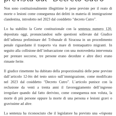
Non sono costituzionalmente illegittime le pene previste per il reato di
morte o lesioni come conseguenza dei delitti in materia di immigrazione
clandestina, introdotto nel 2023 dal cosiddetto “decreto Cutro”.
Lo ha stabilito la Corte costituzionale con la
sentenza numero 120
,
depositata oggi, pronunciandosi sulle questioni sollevate dal Giudice
dell’udienza preliminare del Tribunale di Siracusa in un procedimento
penale riguardante il trasporto via mare di trentaquattro migranti. In
seguito alla collisione dell’imbarcazione con una motovedetta intervenuta
per prestare soccorso, tre persone erano decedute e altre dieci erano
rimaste ferite.
Il giudice rimettente ha dubitato della proporzionalità delle pene previste
dall’articolo 12-
bis
del testo unico sull’immigrazione, come modificato
nel 2023 dal cosiddetto “Decreto Cutro”. L’articolo punisce con la
reclusione da venti a trenta anni il favoreggiamento dell’ingresso
irregolare quando dal fatto derivino, come conseguenza non voluta, la
morte di più persone oppure la morte di una persona e lesioni gravi o
gravissime ad altre.
La sentenza ha riconosciuto che il legislatore ha previsto una «
risposta