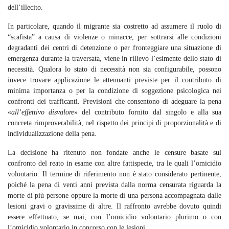
dell’illecito.
In particolare, quando il migrante sia costretto ad assumere il ruolo di
“scafista” a causa di violenze o minacce, per sottrarsi alle condizioni
degradanti dei centri di detenzione o per fronteggiare una situazione di
emergenza durante la traversata, viene in rilievo l’esimente dello stato di
necessità. Qualora lo stato di necessità non sia configurabile, possono
invece trovare applicazione le attenuanti previste per il contributo di
minima importanza o per la condizione di soggezione psicologica nei
confronti dei trafficanti. Previsioni che consentono di adeguare la pena
«
all’effettivo disvalore
» del contributo fornito dal singolo e alla sua
concreta rimproverabilità, nel rispetto dei principi di proporzionalità e di
individualizzazione della pena.
La decisione ha ritenuto non fondate anche le censure basate sul
confronto del reato in esame con altre fattispecie, tra le quali l’omicidio
volontario. Il termine di riferimento non è stato considerato pertinente,
poiché la pena di venti anni prevista dalla norma censurata riguarda la
morte di più persone oppure la morte di una persona accompagnata dalle
lesioni gravi o gravissime di altre. Il raffronto avrebbe dovuto quindi
essere effettuato, se mai, con l’omicidio volontario plurimo o con
l’omicidio volontario in concorso con le lesioni.