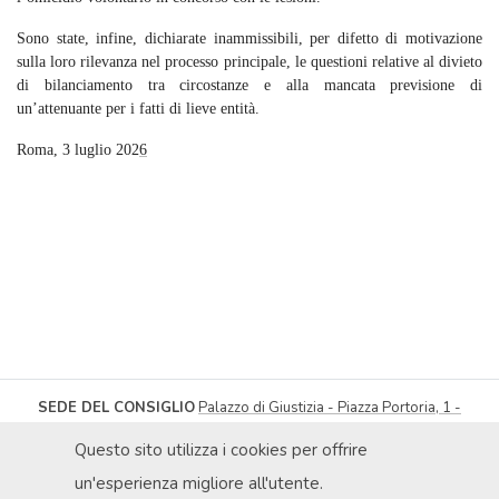
Sono state, infine, dichiarate inammissibili, per difetto di motivazione
sulla loro rilevanza nel processo principale, le questioni relative al divieto
di bilanciamento tra circostanze e alla mancata previsione di
un’attenuante per i fatti di lieve entità.
Roma, 3 luglio 202
6
SEDE DEL CONSIGLIO
Palazzo di Giustizia - Piazza Portoria, 1 -
16121 Genova
| Tel
010.566217
-
010.566432
Fax 010.565300
Questo sito utilizza i cookies per offrire
segreteria@ordineavvocatigenova.it
PRIVACY POLICY
|
© ORDINE DEGLI AVVOCATI DI GENOVA 2026
|
un'esperienza migliore all'utente.
DICHIARAZIONE DI ACCESSIBILITÀ
|
OBIETTIVI DI ACCESSIBILITÀ